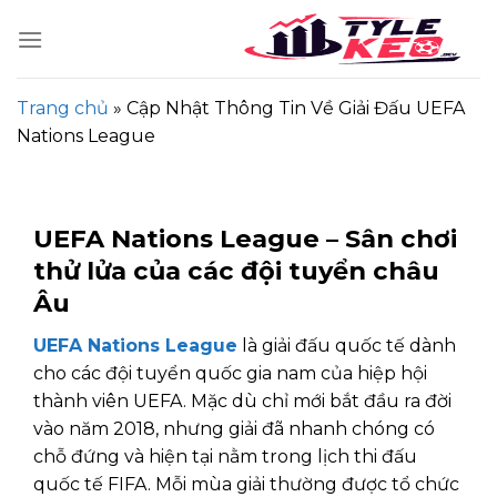
Skip
to
content
Trang chủ
»
Cập Nhật Thông Tin Về Giải Đấu UEFA
Nations League
UEFA Nations League – Sân chơi
thử lửa của các đội tuyển châu
Âu
UEFA Nations League
là giải đấu quốc tế dành
cho các đội tuyển quốc gia nam của hiệp hội
thành viên UEFA. Mặc dù chỉ mới bắt đầu ra đời
vào năm 2018, nhưng giải đã nhanh chóng có
chỗ đứng và hiện tại nằm trong lịch thi đấu
quốc tế FIFA. Mỗi mùa giải thường được tổ chức