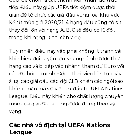
tiếp. Điều này giúp UEFA tiết kiệm được thời
gian để tổ chức các giải đấu vòng loại khu vực.
Kể từ mùa giải 2020/21, 4 hạng đấu cũng có sự
thay đổi lớn với hạng A, B, C sẽ đều có 16 đội,
trong khi hạng D chỉ còn 7 đội.
Tuy nhiên điều này vấp phải không ít tranh cãi
khi nhiều đội tuyển lớn không dành được thứ
hạng cao và bị xếp vào nhánh tham dự Euro với
các đội bóng mạnh. Đồng thời, việc liên tục cày
ải tại các giải đấu cấp đội CLB khiến các ngôi sao
không mặn mà với việc thi đấu tại UEFA Nations
League. Điều này khiến cho chất lượng chuyên
môn của giải đấu không được đúng theo kỳ
vọng.
Các nhà vô địch tại UEFA Nations
League